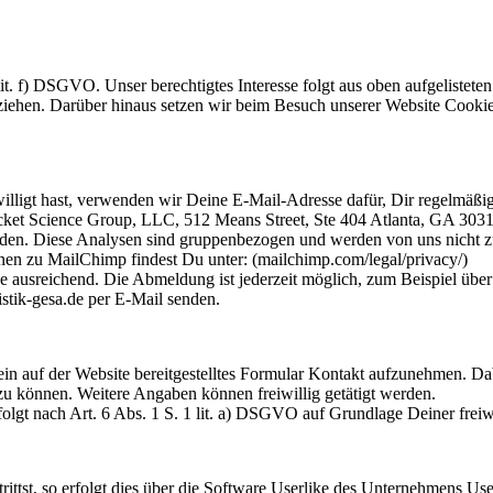
 lit. f) DSGVO. Unser berechtigtes Interesse folgt aus oben aufgelist
ehen. Darüber hinaus setzen wir beim Besuch unserer Website Cookies
willigt hast, verwenden wir Deine E-Mail-Adresse dafür, Dir regelmäß
cket Science Group, LLC, 512 Means Street, Ste 404 Atlanta, GA 30
werden. Diese Analysen sind gruppenbezogen und werden von uns nicht
nen zu MailChimp findest Du unter: (mailchimp.com/legal/privacy/)
 ausreichend. Die Abmeldung ist jederzeit möglich, zum Beispiel über
tik-gesa.de per E-Mail senden.
 ein auf der Website bereitgestelltes Formular Kontakt aufzunehmen. Da
u können. Weitere Angaben können freiwillig getätigt werden.
t nach Art. 6 Abs. 1 S. 1 lit. a) DSGVO auf Grundlage Deiner freiwil
rittst, so erfolgt dies über die Software Userlike des Unternehmens U