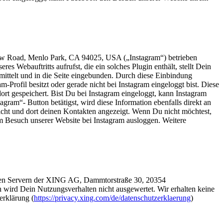
low Road, Menlo Park, CA 94025, USA („Instagram“) betrieben
 Webauftritts aufrufst, die ein solches Plugin enthält, stellt Dein
mittelt und in die Seite eingebunden. Durch diese Einbindung
-Profil besitzt oder gerade nicht bei Instagram eingeloggt bist. Diese
ort gespeichert. Bist Du bei Instagram eingeloggt, kann Instagram
ram“- Button betätigst, wird diese Information ebenfalls direkt an
icht und dort deinen Kontakten angezeigt. Wenn Du nicht möchtest,
m Besuch unserer Website bei Instagram ausloggen. Weitere
t den Servern der XING AG, Dammtorstraße 30, 20354
ird Dein Nutzungsverhalten nicht ausgewertet. Wir erhalten keine
erklärung (
https://privacy.xing.com/de/datenschutzerklaerung
)