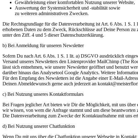
Gewährleistung einer komfortablen Nutzung unserer Website,
Auswertung der Systemsicherheit und -stabilität sowie
zu weiteren administrativen Zwecken.
Die Rechtsgrundlage für die Datenverarbeitung ist Art. 6 Abs. 1 S. 1
erhobenen Daten zu dem Zweck, Rückschlüsse auf Deine Person zu zi
unter den Ziff. 4 und 5 dieser Datenschutzerklärung.
b) Bei Anmeldung für unseren Newsletter
Sofern Du nach Art. 6 Abs. 1 S. 1 lit. a) DSGVO ausdrücklich einge
Versand unseres Newsletters den Listenprovider MailChimp (The Ro
lässt sich entnehmen, wie unsere Newsletter geöffnet und benutzt 
darüber hinaus das Analysetool Google Analytics. Weitere Informatio
Für den Empfang des Newsletters ist die Angabe einer E-Mail-Adresse
Deinen Abmeldewunsch gerne auch jederzeit an kontakt@meisterfloris
c) Bei Nutzung unseres Kontaktformulars
Bei Fragen jeglicher Art bieten wir Dir die Möglichkeit, mit uns über
wir wissen, von wem die Anfrage stammt und um diese beantworten z
Die Datenverarbeitung zum Zwecke der Kontaktaufnahme mit uns erfolg
d) Bei Nutzung unserer Chatfunktion
Wenn Du mit uns über die Chatfunktion unserer Webseite in Kontakt t