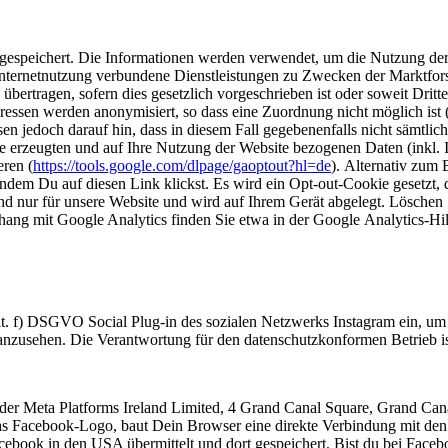
gespeichert. Die Informationen werden verwendet, um die Nutzung der 
ternetnutzung verbundene Dienstleistungen zu Zwecken der Marktforsc
bertragen, sofern dies gesetzlich vorgeschrieben ist oder soweit Dritt
sen werden anonymisiert, so dass eine Zuordnung nicht möglich ist (I
en jedoch darauf hin, dass in diesem Fall gegebenenfalls nicht sämtli
e erzeugten und auf Ihre Nutzung der Website bezogenen Daten (inkl. 
eren (
https://tools.google.com/dlpage/gaoptout?hl=de
). Alternativ zum
ndem Du auf diesen Link klickst. Es wird ein Opt-out-Cookie gesetzt, 
und nur für unsere Website und wird auf Ihrem Gerät abgelegt. Löschen
ng mit Google Analytics finden Sie etwa in der Google Analytics-Hil
 lit. f) DSGVO Social Plug-in des sozialen Netzwerks Instagram ein, u
anzusehen. Die Verantwortung für den datenschutzkonformen Betrieb ist
 der Meta Platforms Ireland Limited, 4 Grand Canal Square, Grand Cana
as Facebook-Logo, baut Dein Browser eine direkte Verbindung mit den 
ebook in den USA übermittelt und dort gespeichert. Bist du bei Face