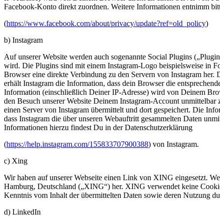
Facebook-Konto direkt zuordnen. Weitere Informationen entnimm bi
(
https://www.facebook.com/about/privacy/update?ref=old_policy
)
b) Instagram
Auf unserer Website werden auch sogenannte Social Plugins („Plugi
wird. Die Plugins sind mit einem Instagram-Logo beispielsweise in Fo
Browser eine direkte Verbindung zu den Servern von Instagram her. D
erhält Instagram die Information, dass dein Browser die entsprechende
Information (einschließlich Deiner IP-Adresse) wird von Deinem Brow
den Besuch unserer Website Deinem Instagram-Account unmittelbar zuo
einen Server von Instagram übermittelt und dort gespeichert. Die I
dass Instagram die über unseren Webauftritt gesammelten Daten unm
Informationen hierzu findest Du in der Datenschutzerklärung
(
https://help.instagram.com/155833707900388
) von Instagram.
c) Xing
Wir haben auf unserer Webseite einen Link von XING eingesetzt. We
Hamburg, Deutschland („XING“) her. XING verwendet keine Cookies u
Kenntnis vom Inhalt der übermittelten Daten sowie deren Nutzung du
d) LinkedIn