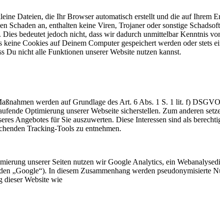
kleine Dateien, die Ihr Browser automatisch erstellt und die auf Ihrem
en Schaden an, enthalten keine Viren, Trojaner oder sonstige Schadsof
ies bedeutet jedoch nicht, dass wir dadurch unmittelbar Kenntnis von
s keine Cookies auf Deinem Computer gespeichert werden oder stets ein
s Du nicht alle Funktionen unserer Website nutzen kannst.
Maßnahmen werden auf Grundlage des Art. 6 Abs. 1 S. 1 lit. f) DSGV
aufende Optimierung unserer Webseite sicherstellen. Zum anderen set
res Angebotes für Sie auszuwerten. Diese Interessen sind als berechti
echenden Tracking-Tools zu entnehmen.
ierung unserer Seiten nutzen wir Google Analytics, ein Webanalysedie
 „Google“). In diesem Zusammenhang werden pseudonymisierte Nutzung
 dieser Website wie