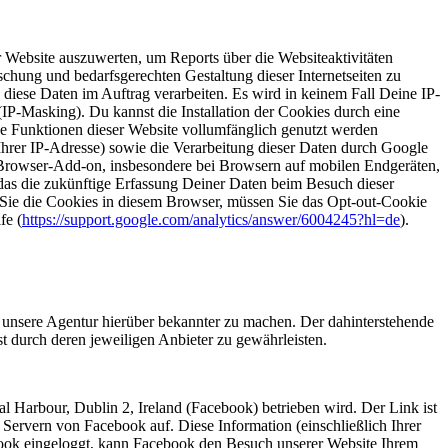
Website auszuwerten, um Reports über die Websiteaktivitäten
hung und bedarfsgerechten Gestaltung dieser Internetseiten zu
e diese Daten im Auftrag verarbeiten. Es wird in keinem Fall Deine IP-
P-Masking). Du kannst die Installation der Cookies durch eine
che Funktionen dieser Website vollumfänglich genutzt werden
Ihrer IP-Adresse) sowie die Verarbeitung dieser Daten durch Google
 Browser-Add-on, insbesondere bei Browsern auf mobilen Endgeräten,
das die zukünftige Erfassung Deiner Daten beim Besuch dieser
 Sie die Cookies in diesem Browser, müssen Sie das Opt-out-Cookie
fe (
https://support.google.com/analytics/answer/6004245?hl=de
).
m unsere Agentur hierüber bekannter zu machen. Der dahinterstehende
 durch deren jeweiligen Anbieter zu gewährleisten.
l Harbour, Dublin 2, Ireland (Facebook) betrieben wird. Der Link ist
Servern von Facebook auf. Diese Information (einschließlich Ihrer
book eingeloggt, kann Facebook den Besuch unserer Website Ihrem