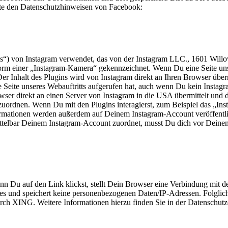
tte den Datenschutzhinweisen von Facebook:
ns“) von Instagram verwendet, das von der Instagram LLC., 1601 Wil
rm einer „Instagram-Kamera“ gekennzeichnet. Wenn Du eine Seite unseres
er Inhalt des Plugins wird von Instagram direkt an Ihren Browser über
 Seite unseres Webauftritts aufgerufen hat, auch wenn Du kein Instagram
ser direkt an einen Server von Instagram in die USA übermittelt und d
rdnen. Wenn Du mit den Plugins interagierst, zum Beispiel das „Instag
nformationen werden außerdem auf Deinem Instagram-Account veröffentl
ittelbar Deinem Instagram-Account zuordnet, musst Du dich vor Deine
nn Du auf den Link klickst, stellt Dein Browser eine Verbindung mi
nd speichert keine personenbezogenen Daten/IP-Adressen. Folglich w
rch XING. Weitere Informationen hierzu finden Sie in der Datenschutz